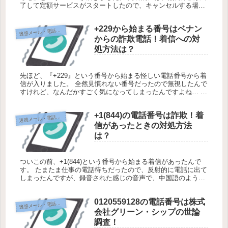
了して定額サービスがスタートしたので、キャンセルする場合
は手続きをお願いしますというものでした。 ただ、無料体験と
かのサ...
+229から始まる番号はベナン
迷
惑メール・電話対策
からの詐欺電話！着信への対
処方法は？
先ほど、『+229』という番号から始まる怪しい電話番号から着
信が入りました。 全然見慣れない番号だったので無視したんで
すけれど、なんだかすごく気になってしまったんですよね… そ
こで今回は、+229から始まる電話番号の相手は誰なのか、そし
て着...
+1(844)の電話番号は詐欺！着
迷
惑メール・電話対策
信があったときの対処方法
は？
ついこの前、+1(844)という番号から始まる着信があったんで
す。 たまたま仕事の電話待ちだったので、反射的に電話に出て
しまったんですが、録音された感じの音声で、中国語のような
言葉が流れてきたんですよね。 びっくりしてすぐに電話を切っ
たんで...
0120559128の電話番号は株式
迷
惑メール・電話対策
会社グリーン・シップの世論
調査！