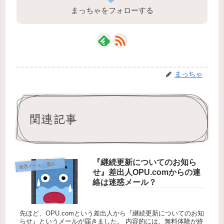
まっちゃをフォローする
まっちゃ
関連記事
『継続更新についてのお知ら
迷
惑メール・電話対策
せ』差出人OPU.comからの連
絡は迷惑メール？
先ほど、OPU.comという差出人から『継続更新についてのお知
らせ』というメールが届きました。 内容的には、無料体験が終