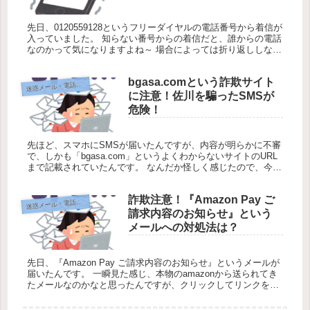
先日、0120559128というフリーダイヤルの電話番号から着信が
入っていました。 知らない番号からの着信だと、誰からの電話
なのかって気になりますよね～ 場合によっては折り返ししなき
ゃいけないですし… そこで今回は、0120559128の電...
bgasa.comという詐欺サイト
迷
惑メール・電話対策
に注意！佐川を騙ったSMSが
危険！
先ほど、スマホにSMSが届いたんですが、内容が明らかに不審
で、しかも「bgasa.com」というよくわからないサイトのURL
まで記載されていたんです。 なんだか怪しく感じたので、今回
はbgasa.comというサイトURLが掲載されたSMSが...
詐欺注意！『Amazon Pay ご
迷
惑メール・電話対策
請求内容のお知らせ』という
メールへの対処法は？
先日、『Amazon Pay ご請求内容のお知らせ』というメールが
届いたんです。 一瞬見た感じ、本物のamazonから送られてき
たメールなのかなと思ったんですが、クリックしてリンクを開
いたら怪しい感じで詐欺メールっぽい感じだったんですよ
ね。...