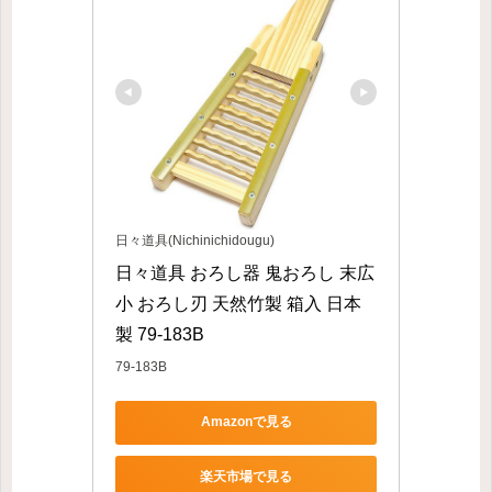
日々道具(Nichinichidougu)
日々道具 おろし器 鬼おろし 末広 
小 おろし刃 天然竹製 箱入 日本
製 79-183B
79-183B
Amazonで見る
楽天市場で見る