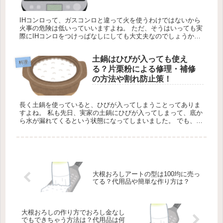
IHコンロって、ガスコンロと違って火を使うわけではないから
火事の危険は低いっていいますよね。 ただ、そうはいっても実
際にIHコンロをつけっぱなしにしても大丈夫なのでしょうか？
万が一にも火事につながってしまうのだけは絶対に避けたいで
すよね。...
土鍋はひびが入っても使え
料理
る？片栗粉による修理・補修
の方法や割れ防止策！
長く土鍋を使っていると、ひびが入ってしまうことってありま
すよね。 私も先日、実家の土鍋にひびが入ってしまって、底か
ら水が漏れてくるという状態になってしまいました。 でも、何
とか修理すればこのまま使えそうな気がしますし、なんか捨て
るのももった...
大根おろしアートの型は100均に売っ
てる？代用品や簡単な作り方は？
大根おろしの作り方でおろし金なし
でもできちゃう方法は？代用品は何