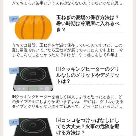
ぎてちょっと苦手という人も少なくないんじゃないかなと思い
ます。 でも、大根おろしって時々あんまり辛くないタイプのも
のもあります...
玉ねぎの夏場の保存方法は？
料理
暑い時期は冷蔵庫に入れるべ
き？
うちでは普段、玉ねぎを常温で保存しているんですけど、この
夏に常温でおいていたら玉ねぎが腐っちゃったんですよね... 今
までこんなことなかったんですけど、引っ越しをして昨年まで
とは玉ねぎを保存する場所が変わっちゃったので、それが関係
しているの...
IHクッキングヒーターのグリ
料理
ルなしのメリットやデメリッ
トは？
IHクッキングヒーターを新しく購入しようと思ったときに、ど
のタイプのIHにしようか迷いますよね。 中には、グリルがある
タイプとグリルがないタイプもあって、どっちにしたらいいの
かと悩んでしまいます。 私も住宅購入の時にグリルありにする
かグリル...
IHコンロをつけっぱなしにし
料理
ても大丈夫？火事の危険を避
ける方法は？