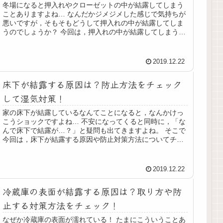
冬場になると押入れやクローゼットの中が結露してしまう
ことありますよね… なんだかジメジメした感じで気持ちが
悪いですが，そもそもどうして押入れの中が結露してしま
うのでしょうか？ 今回は，押入れの中が結露してしまう原
因や，今すぐできる対処方法に...
2019.12.22
床下が結露する原因は？防止方法をチェック
して湿気対策！
家の床下が結露しているなんてことになると，なんかけっ
こうショックですよね… 不安になってくると同時に，「な
んで床下で結露が…？」と疑問も出てきますよね。 そこで
今回は，床下が結露する原因や防止対策方法についてチェ
ックしていきたいと思います！...
2019.12.22
冷蔵庫の表面が結露する原因は？取り方や防
止する対策方法をチェック！
なぜか冷蔵庫の表面が濡れている！ たまにこういうことあ