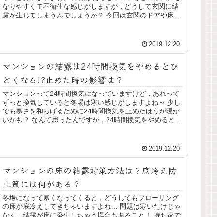
なりやすくて不衛生な感じがしますが，どうして玄関に結
露が生じてしまうんでしょうか？ 今回は玄関のドアや床に
結露が生じてしまう原因や防止...
2019.12.20
マンションの結露は24時間換気をやめるとひ
どくなる!?止めた時の影響は？
マンションって24時間換気になっていますけど，あれって
ずっと換気していると冬場は寒い感じがしますよね～ 少し
でも寒さを和らげるために24時間換気を止めたほうが暖か
いかも？ なんて思ったんですが，24時間換気をやめると結
露がひどくなっちゃうこ...
2019.12.20
マンションの床の結露対策方法は？底冷え防
止策には何がある？
冬場になって寒くなってくると，どうしてもフローリング
の床が底冷えしてきちゃいますよね… 問題は寒いだけじゃ
なく，結露が床に発生しちゃう場合もあること！ 持ち家で