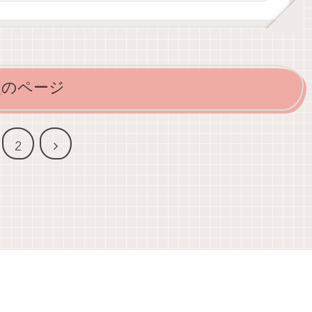
次のページ
次
2
へ