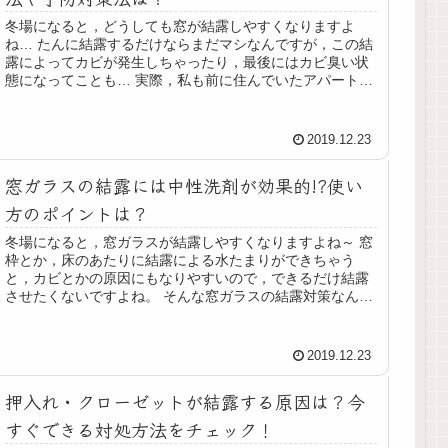
冬場になると，どうしても窓が結露しやすくなりますよ
ね… たんに結露するだけならまだマシなんですが，この結
露によってカビが発生しちゃったり，最後にはカビ臭い状
態になってことも… 実際，私も前に住んでいたアパートの
窓やサッシがカビ臭くなっちゃっ...
2019.12.23
窓ガラスの結露には中性洗剤が効果的!?使い
方のポイントは？
冬場になると，窓ガラスが結露しやすくなりますよね～ 窓
枠とか，床のあたりに結露による水たまりができちゃう
と，カビとかの原因にもなりやすいので，できるだけ結露
させたくないですよね。 そんな窓ガラスの結露対策なんで
すけど，中性洗剤が効果的らしい...
2019.12.23
押入れ・クローゼットが結露する原因は？今
すぐできる対処方法をチェック！