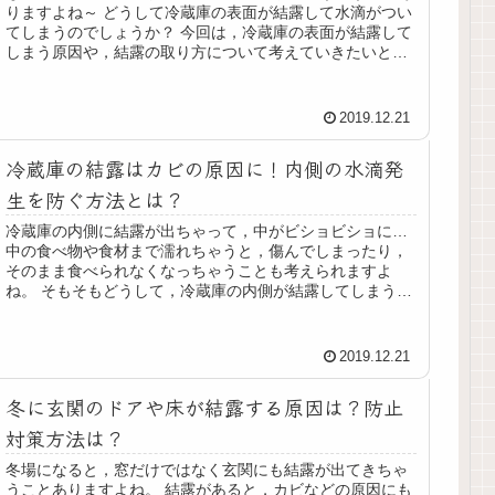
りますよね～ どうして冷蔵庫の表面が結露して水滴がつい
てしまうのでしょうか？ 今回は，冷蔵庫の表面が結露して
しまう原因や，結露の取り方について考えていきたいと思
います！ 冷蔵庫の表面が結...
2019.12.21
冷蔵庫の結露はカビの原因に！内側の水滴発
生を防ぐ方法とは？
冷蔵庫の内側に結露が出ちゃって，中がビショビショに…
中の食べ物や食材まで濡れちゃうと，傷んでしまったり，
そのまま食べられなくなっちゃうことも考えられますよ
ね。 そもそもどうして，冷蔵庫の内側が結露してしまうの
でしょうか？ 今回は，冷蔵庫の...
2019.12.21
冬に玄関のドアや床が結露する原因は？防止
対策方法は？
冬場になると，窓だけではなく玄関にも結露が出てきちゃ
うことありますよね。 結露があると，カビなどの原因にも