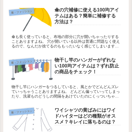
ね！ やっぱり子供の服ってかなりお金かかっちゃいますし(^^...
傘の穴補修に使える100均アイ
服・ファッション
テムはある？簡単に補修する
方法は？
傘も長く使っていると、布地の部分に穴が開いちゃったりする
ことありますよね。 穴が開いている以外は普通に問題なく使え
るので、なんだか捨てるのももったいなく感じてしまいます。
これくらいのちょっとした穴だったら、100均とかに売ってい
るもので簡...
物干し竿のハンガーがずれな
服・ファッション
い100均アイテムは？ずれ防止
の商品をチェック！
物干し竿にハンガーをつるしていると、風とかでどんどんズレ
ていっちゃうことありますよね。 どんどん偏っていってしまっ
たり、洗濯ものどうしの間隔をあけていたのにくっついちゃっ
たり… ひどいときはそのまま風に飛ばされてしまったりするこ
ともあったり...
ワイシャツの黄ばみにはワイ
服・ファッション
ドハイターはどの種類がオス
スメ？キレイに落ちるのは？