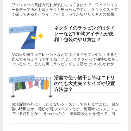
ワイシャツの黄ばみ汚れが気になってきたので、ワイドハイタ
ーを使って汚れを落とそうと思ったんですが、ドラッグストア
で探してみると、ワイドハイターってかなりたくさんの種類が
あるんですよね。 普段はワイドハイターEXを使っているんで
すけれど、それ...
ネクタイのラッピングはダイ
服・ファッション
ソーなど100均アイテムが便
利！包装のやり方は？
父の日や誕生日プレゼントなどにネクタイをプレゼントすると
喜んでもらえそうですよね！ ただ、ネクタイって独特な形をし
ているので、どんな風にラッピングして渡せばいいのかわから
なくてちょっと戸惑っちゃったりしませんか？ そのままラッピ
ングしないで...
浴室で使う物干し竿はニトリ
服・ファッション
のでも大丈夫？サイズや設置
方法は？
お洗濯物を外に干したくないシーズンってありますよね。 風が
強い時期とか、花粉が飛ぶシーズンとか、梅雨時でジメジメし
ている時期とか… それだったら、浴室乾燥とかを使って、浴室
で洗濯物を干したほうがいいかなって思うときもあるんですけ
ど、我が家に...