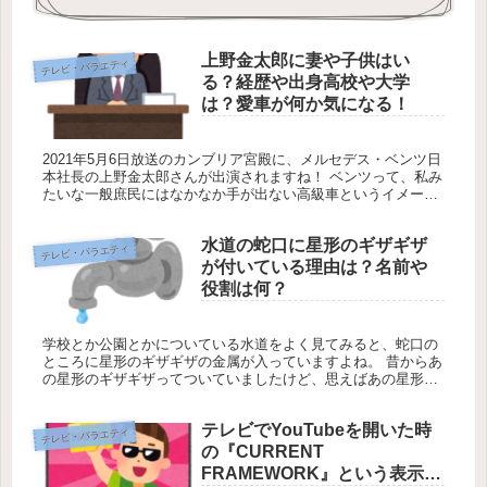
上野金太郎に妻や子供はい
テレビ・バラエティ
る？経歴や出身高校や大学
は？愛車が何か気になる！
2021年5月6日放送のカンブリア宮殿に、メルセデス・ベンツ日
本社長の上野金太郎さんが出演されますね！ ベンツって、私み
たいな一般庶民にはなかなか手が出ない高級車というイメージ
が強いんですが、そんな高級車を取り扱う会社の社長さんって
どんな方...
水道の蛇口に星形のギザギザ
テレビ・バラエティ
が付いている理由は？名前や
役割は何？
学校とか公園とかについている水道をよく見てみると、蛇口の
ところに星形のギザギザの金属が入っていますよね。 昔からあ
の星形のギザギザってついていましたけど、思えばあの星形の
金属が入っている理由ってどうしてなのか気になっちゃったん
ですよね。 そ...
テレビでYouTubeを開いた時
テレビ・バラエティ
の『CURRENT
FRAMEWORK』という表示の