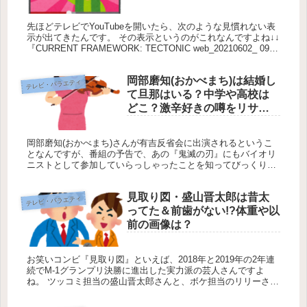
意味や消す方法は？
先ほどテレビでYouTubeを開いたら、次のような見慣れない表
示が出てきたんです。 その表示というのがこれなんですよね↓↓
『CURRENT FRAMEWORK: TECTONIC web_20210602_ 09_
RC00 You Tu...
岡部磨知(おかべまち)は結婚し
テレビ・バラエティ
て旦那はいる？中学や高校は
どこ？激辛好きの噂をリサー
チ！
岡部磨知(おかべまち)さんが有吉反省会に出演されるというこ
となんですが、番組の予告で、あの『鬼滅の刃』にもバイオリ
ニストとして参加していらっしゃったことを知ってびっくりし
たんですよね～ しかも、バイオリンの腕もさることながら、も
のすごくかわ...
見取り図・盛山晋太郎は昔太
テレビ・バラエティ
ってた＆前歯がない!?体重や以
前の画像は？
お笑いコンビ『見取り図』といえば、2018年と2019年の2年連
続でM-1グランプリ決勝に進出した実力派の芸人さんですよ
ね。 ツッコミ担当の盛山晋太郎さんと、ボケ担当のリリーさん
の2人で2007年から結成していて、今ではレギュラーの番組持
っ...