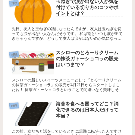
玉ねぎで涙が出ない人が気を
料理
付けている切り方のコツやポ
イントとは？
先日、友人と玉ねぎの話になったんですが、友人は玉ねぎを切
っても涙が出ない人なんだそうです。 私は割といつも涙が出て
きちゃうんですが、どうして友人は涙が出ないのか気になった
んですよね。 聞いてみたところ、どうやら玉ねぎを切るときに
ポイントがあ...
スシローのとろーりクリーム
料理
の抹茶ガトーショコラの販売
はいつまで？
スシローの新しいスイーツメニューとして『とろーりクリーム
の抹茶ガトーショコラ』の販売が4月21日からスタートしまし
たね！ 抹茶ガトーショコラということで間違いなく美味しそう
なんですが、さらにすごいのが見た目のインパクトなんですよ
ね！ ガトー...
海苔を食べる国ってどこ？消
料理
化できるのは日本人だけって
本当？
この前、友だちと話をしているときに話題にあがったんですけ