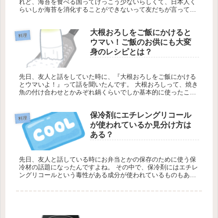
れど、海苔を食べる国ってけっこう少ないらしくて、日本人く
らいしか海苔を消化することができないって友だちが言ってい
たんです。 確かに海苔って身近な食べ物ですけど、海外では食
べているイメー...
大根おろしをご飯にかけると
料理
ウマい！ご飯のお供にも大変
身のレシピとは？
先日、友人と話をしていた時に、『大根おろしをご飯にかける
とウマいよ！』って話を聞いたんです。 大根おろしって、焼き
魚の付け合わせとかみぞれ鍋くらいでしか基本的に使ったこと
がなかったので、ご飯の上に直接かけるという発想がそもそも
ありませんでし...
保冷剤にエチレングリコール
料理
が使われているか見分け方は
ある？
先日、友人と話している時にお弁当とかの保存のために使う保
冷材の話題になったんですよね。 その中で、保冷剤にはエチレ
ングリコールという毒性がある成分が使われているものもある
らしいから、間違って子供やペットの動物が食べないように気
をつけなきゃい...