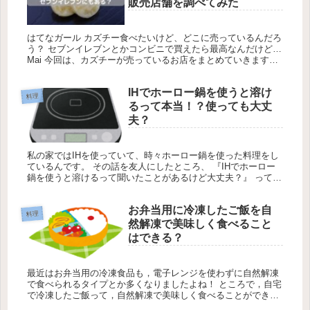
販売店舗を調べてみた
はてなガール カズチー食べたいけど、どこに売っているんだろ
う？ セブンイレブンとかコンビニで買えたら最高なんだけど…
Mai 今回は、カズチーが売っているお店をまとめていきますね♪
ただ、店舗によって取り扱いが異なる場合もあるので、 確実
に...
IHでホーロー鍋を使うと溶け
料理
るって本当！？使っても大丈
夫？
私の家ではIHを使っていて、時々ホーロー鍋を使った料理をし
ているんです。 その話を友人にしたところ、 『IHでホーロー
鍋を使うと溶けるって聞いたことがあるけど大丈夫？』 って言
われました。 IHでホーロー鍋を使うと溶けるなんて聞いたこと
がな...
お弁当用に冷凍したご飯を自
料理
然解凍で美味しく食べること
はできる？
最近はお弁当用の冷凍食品も，電子レンジを使わずに自然解凍
で食べられるタイプとか多くなりましたよね！ ところで，自宅
で冷凍したご飯って，自然解凍で美味しく食べることができる
んでしょうか？ そのままお弁当箱に入れるだけで食べられるよ