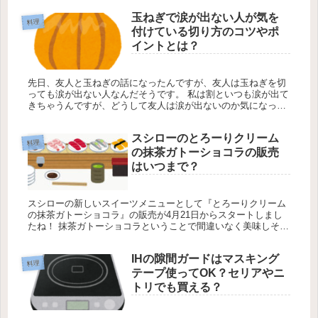
うになるんだ...
玉ねぎで涙が出ない人が気を
料理
付けている切り方のコツやポ
イントとは？
先日、友人と玉ねぎの話になったんですが、友人は玉ねぎを切
っても涙が出ない人なんだそうです。 私は割といつも涙が出て
きちゃうんですが、どうして友人は涙が出ないのか気になった
んですよね。 聞いてみたところ、どうやら玉ねぎを切るときに
ポイントがあ...
スシローのとろーりクリーム
料理
の抹茶ガトーショコラの販売
はいつまで？
スシローの新しいスイーツメニューとして『とろーりクリーム
の抹茶ガトーショコラ』の販売が4月21日からスタートしまし
たね！ 抹茶ガトーショコラということで間違いなく美味しそう
なんですが、さらにすごいのが見た目のインパクトなんですよ
ね！ ガトー...
IHの隙間ガードはマスキング
料理
テープ使ってOK？セリアやニ
トリでも買える？